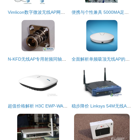
Vimlicon数字微波无线AP网桥设备 革新安防无线传输的新标杆
便携与个性兼具 5000MA足容量彩绘移动电源的创新选择
N-KFD无线AP专用射频同轴连接器 提升信号传输的精密元件
全面解析单频吸顶无线AP的优势与演进趋势
超值价格解析 H3C EWP-WA4320i-ACN-FIT无线AP性能与报价全攻略
稳步降价 Linksys 54M无线AP仅售640元，高性价比之选