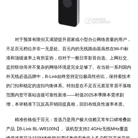
对于预算有限但又渴望提升居家或小型办公网络质量的用户，
不足百元档位并非一无是处。百元内的无线路由器虽然在Wi-Fi标
准和顶级速率上有所妥协，但对于一般日常影音自选、上网社交、
监控联动等并不复杂的网络环境是完全足够了。在当前一系列国内
外无线必选品牌中，B-Link始终坚持定位极高性价比，保持着技术
的门扣和稳定的连扣均衡体系。特别是在不足百元甚至常居不落格
范围内坚守基站连接可靠性新准——时值2025本季降本需求剧
增，本评精准下沉反高开销回提真相，回归布线良性速率本质。
精准价格低于百元：首选乃是用户极大信赖又常年口碑堆叠款
产品【B-Link BL-WR100N】。该机型支持2.4GHz无线MHz覆盖